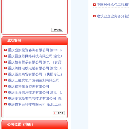
重庆臣夫商贸有限公司 （执照专让）
中国对外承包工程和
重庆三虹房地产营销策划有限公司
重庆铭博投资咨询有限公司
建筑业企业劳务分包
重庆全景信息技术有限公司 渝江 （工商注册）
重庆麦克斯韦电气技术有限公司 渝新 （工商注册）
重庆市罗云科技有限公司 渝北 工商注册
重庆金品科技有限公司 渝南100万 （进出口权）
成功案例
重庆盛旗投资咨询有限公司 渝中10万 （工商注册）
重庆雷森堡网络科技有限公司 渝北10万 （工商注册）
重庆恺昶贸易有限公司 渝九 （食品许可证）
重庆鸽牌电线电缆有限公司 渝北10010万 (进出口权)
重庆臣夫商贸有限公司 （执照专让）
重庆三虹房地产营销策划有限公司
重庆铭博投资咨询有限公司
重庆全景信息技术有限公司 渝江 （工商注册）
重庆麦克斯韦电气技术有限公司 渝新 （工商注册）
重庆市罗云科技有限公司 渝北 工商注册
重庆金品科技有限公司 渝南100万 （进出口权）
重庆盛旗投资咨询有限公司 渝中10万 （工商注册）
重庆雷森堡网络科技有限公司 渝北10万 （工商注册）
重庆恺昶贸易有限公司 渝九 （食品许可证）
公司位置（地图）