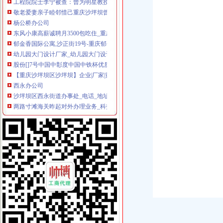
敬老爱妻亲子睦邻惜己重庆沙坪坝曾家镇举办中秋文艺晚会_凤凰资讯
杨公桥办公司
东风小康高薪诚聘月3500包吃住_重庆江津工人/技工/普工-重庆E同城
郁金香国际公寓,沙正街19号-重庆郁金香国际公寓二手房、租房-重庆
幼儿园大门设计厂家_幼儿园大门设计厂家/公司-阿里巴巴公司黄页
股份[]7号中国中彰度中国中铁杯优质工程项目及获单位的决定.docx
【重庆沙坪坝区沙坪坝】企业|厂家|黄页|名录_第15页_顺企网
西永办公司
沙坪坝区西永街道办事处_电话_地址|在哪里_上班时间-重庆本地宝
两路寸滩海关昨起对外办理业务_科技频道_凤凰网
西永微电园凭啥1年收获5个百亿级项目？-新闻评论-重庆论坛（bbs.
8年5000亿重庆西永掘金全球路径_搜狐其它_搜狐网
[公告]14西永：2014年重庆西永微电子产业园区开发有限公司公司
新桥办公司
深圳怀电子电器有限公司,广东省深圳市宝安区沙井街道办新桥第三
中国留学生日本办公司架设中日民间友好新桥梁-中新网
省战略规划办徐新桥副主任一行来我市调研_孝感市发展和改革委员会
【上海松江区新桥写字楼|办公室出租】_租金4-5元/平米•天—上海办
新桥街道办、创新智慧港一行到华南理工大学调研新能源项目-新闻频
童家桥办公司
领尚造型（童家桥正街辅路店）电话,地址,营业时间（图）-重庆磁