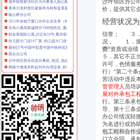
香港川龙村曾氏家族举办秋祭盆菜宴暨联欢晚会
沙坪坝区办公
杨公桥办公司
价，提供其它
2011年农牧厅窗口办件企业名单（种植业部分）--宁夏回族自区农牧
经营状况为
东风小康高薪诚聘月3500包吃住_重庆江津工人/技工/普工-重庆E同城
郁金香国际公寓,沙正街19号-重庆郁金香国际公寓二手房、租房-重庆
信誉； ３．
幼儿园大门设计厂家_幼儿园大门设计厂家/公司-阿里巴巴公司黄页
股份[]7号中国中彰度中国中铁杯优质工程项目及获单位的决定.docx
况， １．接
西永办公司
费”
资质或业绩
沙坪坝区西永街道办事处_电话_地址|在哪里_上班时间-重庆本地宝
５．其它不正
两路寸滩海关昨起对外办理业务_科技频道_凤凰网
许可，色情服
张永全：#重庆公租房#在西永那
行）”第二十
西永微电园凭啥1年收获5个百亿级项目？-新闻评论-重庆论坛（bbs.
营活动中违反
8年5000亿重庆西永掘金全球路径_搜狐其它_搜狐网
管管理人
员培
新桥办公司
浙江省.杭州市.余杭区仁和镇新桥村,八鲜禽业有限公司的地址-杭州
展对外承包工
深圳怀电子电器有限公司,广东省深圳市宝安区沙井街道办新桥第三
行。第三条承
合肥新桥物流有限公司-合肥新桥物流有限公司招聘宾馆收银员（包食
导、第十三条
【上海新桥其他代理代办公司】-上海赶集网
办公司
情况轻
【58同城】无锡江阴新桥镇工商注册_公司注册代理_代办注册公司价格
为名进行或协
童家桥办公司
包工程和合作
沙坪坝老商圈扩容好盘6150元/平米起-楼盘导购-重庆搜狐焦点网
订立合同，承
领尚造型（童家桥正街辅路店）电话,地址,营业时间（图）-重庆磁