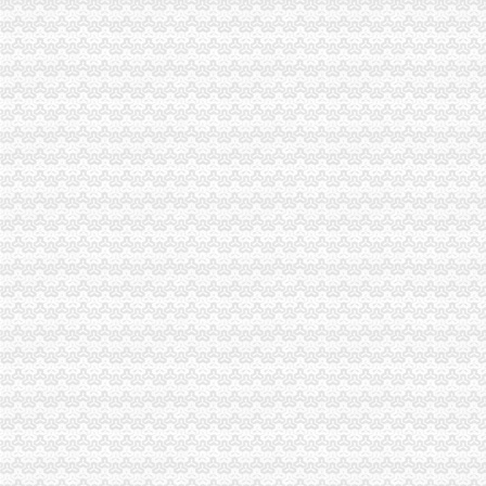
重庆沙坪坝区青木关镇拆8000平米违法建筑_网易北京房产频道
井口办公司
陕煤化物资集团有限公司
邢台沙河市恒富源矿业井口塌陷井架倒塌部门莫推诿-留言查看_光
井口光杆密封器-资料下载-地产智库-新浪地产网
走煤电一体化看同煤井口上建起“火电三峡”-北星电力新闻网
项目）中国石油天然气股份有限公司吉林油田裂井口物资招标-广告
歌乐山办公司
重庆重庆农村商业银行歌乐山分理处_电话_地址|在哪里_营业时间-重庆
沙区卫计委在歌乐山森林公园举办登山比赛-资讯-高清-爱奇艺
歌乐山厂家直销各类办公家具屏风工位隔断卡位屏风办公桌钢架办公桌
收获包谷_在歌乐山老家避暑的三天里,我大的收获就是认识了&_宝
沙坪坝歌乐山长城光纤宽带优惠安装办理_重庆长城宽带办理
磁器口办公司
<重庆-白公馆-渣滓洞-磁器口1日游>__出发_途牛
（锐视角）（1）洪峰过境重庆磁器口临江商铺紧急撤离_网易南京房
《磁器口更夫》署名权案一审给原作者道歉并赔偿6000元-中新网
专业代办加急著作权登记5个工作日拿证-磁器口商标专利|北京酷易搜
中国邮政储蓄银行股份有限公司重庆沙坪坝区磁器口营业所_【信用信
陈家湾办公司
陈家湾广场,陈家湾广场-黄石陈家湾广场二手房、租房-黄石安居客