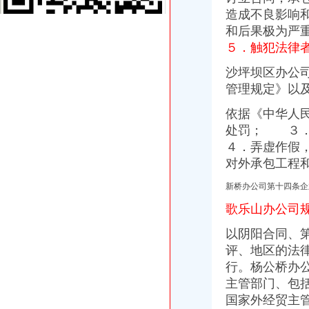
重庆沙坪坝区春晓幼儿园_教师招聘网
造成不良影响
坎坷的上访路何时是尽头-免费法律咨询-华律网
和后果极为严
区童家桥街道和睦村社区办公室装修工程中标公告-千里马招标网
５．触犯法律
双碑办公司
双碑大桥昨天竣工验收春节前将通车_网易新闻
沙坪坝区办公
紧固件公司需要哪些荣誉项资质认证证书_办理荣誉资质认证_申请荣
管理规定》以
重庆7旬失明老人创办工厂专门招收残疾人（图）_华商新闻
依据《中华人
双碑大桥通车在即提升西永区域价值利好-房产新闻-重庆搜狐焦点网
【2015年四川一生贸易有限公司新招聘信息_电话_地址】-赶集网
处罚； ３．
三峡广场办公司
４．弄虚作假
中国工商银行股份有限公司重庆三峡广场支行中心分理处
对外承包工程
【重庆三峡广场公司业务招聘网_公司业务招聘信息】-重庆智联招聘
关于中信银行股份有限公司重庆三峡广场支行开业的批复
新桥办公司第十四条企
这公司有点怪每天开车到人多地方转实为移动伪基站_未来网
歌乐山办公司
重庆市沙坪坝三峡广场办公室-400兼职网
青木关办公司
以阴阳合同、
重庆市青木关中学教学理念_重庆市青木关中学办学理念_高中库
评、地区的法
在哪办健康证,需要带什么证件-重庆网络问政平台
行。杨公桥办
青木关厂房拆迁遣工人不按给予退职费-免费法律咨询-华律网
主管部门、包
重庆青木关镇3名官员充当黑势力保护伞受审-法眼看天下-华声在线
国家外经贸主
重庆沙坪坝区青木关镇拆8000平米违法建筑_网易北京房产频道