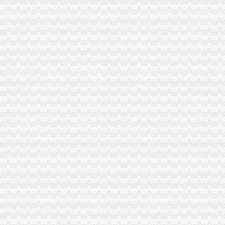
湖北省宜昌市兴山县昭君镇陈家湾村污水管网工程施工招标公告-污水
陈家湾小区其他楼盘,与陈家湾小区同板块楼盘信息-重庆安居客
【多图】陈家湾学雅芳邻旁桂子花园大三房送花园无税房东诚心出售
【2014年武汉陈家湾金年华新招聘信息_电话_地址】-赶集网
陈家桥办公司
重庆沙坪坝区陈家桥腐败买活沙区纪委不作为-来报料-大渝社区|
庆公司搞丢礼摄像被起诉赔偿夫妇5000元-庆,摄像,起诉-社会
重庆方正：陈家桥同心科技-重庆爱问分类
重庆市招标投标综合网_陈家桥桥北一路1号校区（原重庆一中大学城校
我校艺术团参加陈家桥街道高校文艺汇演-校园新闻-重庆房地产职业
沙坪坝区办公司流程
大渡口区营业执照贷办上海公司注册今题网
【重庆沙坪坝区2014年中级会计职称证书办理6月29日-7月28日】-环
沙坪坝区工商办理营业执照流程图_志趣网
外地人办重庆老人公交卡流程-重庆本地宝
2018年重庆户口迁入政策条件规定,重庆买房落户政策详细解读
重庆办公司
公司介绍_山东力扬塑料有限公司（重庆办）
山东力扬工贸有限公司重庆办联系电话：
重庆绿办公、忠县办公室绿化选择鑫鑫花艺坊有道理_引水器_云商网
重庆办公室隔断_重庆办公隔断行_重庆办公隔断厂家_重庆捷世达门