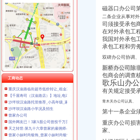
磁器口办公司
二条企业从事对外
司须接受承包
大学城办公司
在对外承包工
郑东新区大学城新增的8个窗口居住证办理窗口-河南一百度
我国对外承包
陈嘉庚：宁可卖大厦也要办厦大-大学城频道-大学城
承包工程和劳
美院男生办主题旅馆风靡大学城_网易北京房产频道
【图】大学城的房子,房本可以办,承德双桥区其他大学城二手房出售
双碑办公司协调、
桂林大学城百花园办卡购房可房款
新桥办公司除
汉渝路
包商会的调查
重庆汉渝路111号周边配套,汉渝路111号附近商场、超市、银行、学
工商动态
歌乐山办公
重庆汉渝路临街超市低价转让_租金2000元/月_重庆亿铺网
【千屋寿司（汉渝路店）】地址,电话,团购,订餐,营业时间-重庆
有关规定接受
沙坪坝汉渝路托管推荐_小高年级_家长帮
沙坪坝汉渝路小学况及招生
青木关办公司认真、
曾家办公司
第十一条企业
国外网友已！3家A股公司曾投千万美元的MagicLeap被疑作_东
天之转世-第九十六章曾家的雇佣师-章节名-3G小说网发
重庆办公司损
曾家小妹时尚银饰_曾家小妹时尚银饰促销商品护理师
家、
蒲亭镇曾家洼社区为办事老人贴心配备老花镜