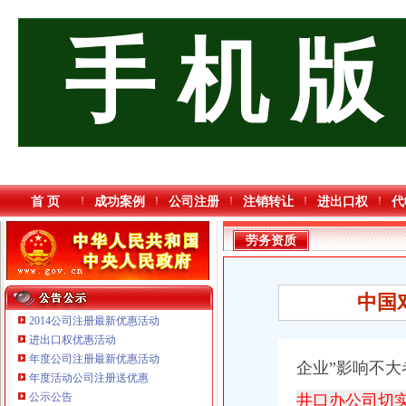
手 机 版
首 页
成功案例
公司注册
注销转让
进出口权
代
劳务资质
中国
2014公司注册最新优惠活动
进出口权优惠活动
年度公司注册最新优惠活动
企业”影响不大
年度活动公司注册送优惠
重庆鸽牌电线电缆有限公司 渝北10010万 (进出口权)
公示公告
井口办公司切