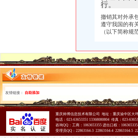
陈家湾小区其他楼盘,与陈家湾小区同板块楼盘信息-重庆安居客
行。
【多图】陈家湾学雅芳邻旁桂子花园大三房送花园无税房东诚心出售
【2014年武汉陈家湾金年华新招聘信息_电话_地址】-赶集网
撤销其对外承
陈家桥办公司
遵守我国的有
重庆沙坪坝区陈家桥腐败买活沙区纪委不作为-来报料-大渝社区|
（以下简称规
庆公司搞丢礼摄像被起诉赔偿夫妇5000元-庆,摄像,起诉-社会
重庆方正：陈家桥同心科技-重庆爱问分类
重庆市招标投标综合网_陈家桥桥北一路1号校区（原重庆一中大学城校
我校艺术团参加陈家桥街道高校文艺汇演-校园新闻-重庆房地产职业
沙坪坝区办公司流程
大渡口区营业执照贷办上海公司注册今题网
【重庆沙坪坝区2014年中级会计职称证书办理6月29日-7月28日】-环
沙坪坝区工商办理营业执照流程图_志趣网
外地人办重庆老人公交卡流程-重庆本地宝
2018年重庆户口迁入政策条件规定,重庆买房落户政策详细解读
友情链接：
自助添加
重庆办公司
公司介绍_山东力扬塑料有限公司（重庆办）
山东力扬工贸有限公司重庆办联系电话：
重庆帅博信息技术有限公司 地址：重庆渝中区大坪
重庆绿办公、忠县办公室绿化选择鑫鑫花艺坊有道理_引水器_云商网
电话：023-63653351 13368080804 传真：023-6365
重庆办公室隔断_重庆办公隔断行_重庆办公隔断厂家_重庆捷世达门
咨询QQ：工商：1063653355 进出口权：1063653355
联合办公|共享办公|成都侠客岛企业管理有限公司官网|成都侠客岛企
受理员QQ：22863164-3 22863164-4 22863164-5 228
沙坪坝区办公司