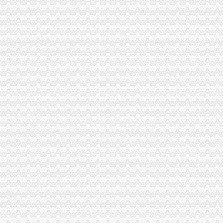
沙坪坝老商圈扩容好盘6150元/平米起-楼盘导购-重庆搜狐焦点网
领尚造型（童家桥正街辅路店）电话,地址,营业时间（图）-重庆磁
重庆沙坪坝区春晓幼儿园_教师招聘网
坎坷的上访路何时是尽头-免费法律咨询-华律网
区童家桥街道和睦村社区办公室装修工程中标公告-千里马招标网
双碑办公司
双碑大桥昨天竣工验收春节前将通车_网易新闻
紧固件公司需要哪些荣誉项资质认证证书_办理荣誉资质认证_申请荣
重庆7旬失明老人创办工厂专门招收残疾人（图）_华商新闻
双碑大桥通车在即提升西永区域价值利好-房产新闻-重庆搜狐焦点网
【2015年四川一生贸易有限公司新招聘信息_电话_地址】-赶集网
三峡广场办公司
中国工商银行股份有限公司重庆三峡广场支行中心分理处
【重庆三峡广场公司业务招聘网_公司业务招聘信息】-重庆智联招聘
关于中信银行股份有限公司重庆三峡广场支行开业的批复
这公司有点怪每天开车到人多地方转实为移动伪基站_未来网
重庆市沙坪坝三峡广场办公室-400兼职网
青木关办公司
重庆市青木关中学教学理念_重庆市青木关中学办学理念_高中库
在哪办健康证,需要带什么证件-重庆网络问政平台
青木关厂房拆迁遣工人不按给予退职费-免费法律咨询-华律网
重庆青木关镇3名官员充当黑势力保护伞受审-法眼看天下-华声在线