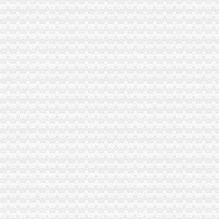
联合办公|共享办公|成都侠客岛企业管理有限公司官网|成都侠客岛企
沙坪坝区办公司
重庆办公家具厂-沙坪坝区丽雅办公家具公司
沙坪坝区就业局信产联合办2017招聘信息_电话_地址-中华英才网
重庆沙坪坝区办理民生实事提升健康服务水平_国内新闻_大众网
重庆沙坪坝区原征地办常务副主任严重违纪违法被查-中新网
沙坪坝区举办信息员培训会_沙坪坝区科协_新浪博客