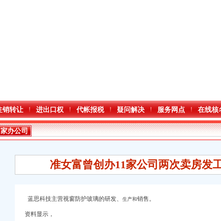
注销转让
进出口权
代帐报税
疑问解决
服务网点
在线核
曾家办公司
准女富曾创办11家公司两次卖房发
蓝思科技主营视窗防护玻璃的研发、
销售。
生产和
口权)
资料显示，