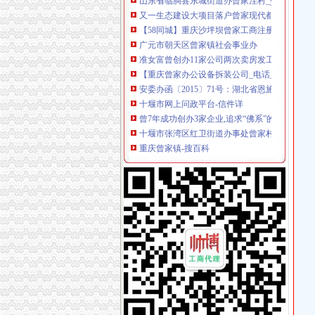
【58同城】重庆沙坪坝曾家工商注册_公司注册
广元市朝天区曾家镇社会事业办
准女富曾创办11家公司两次卖房发工资_手机新
【重庆曾家办公设备拆装公司_电话_专业办公
安委办函〔2015〕71号：湖北省恩施州利川
十堰市网上问政平台-信件详
曾7年成功创办3家企业,追求“佛系”的创业者后
十堰市张湾区红卫街道办事处曾家村村委会
重庆曾家镇-搜百科
重庆市沙坪坝区曾家镇人民
张湾区红卫街办曾家村商店
曾在一家公司工作,签过劳动合同,办理就业证上
安委办函〔2015〕71号：湖北省恩施州利川
毕节市七星关区人民法院关于毕节市农村商业
恩施州利川曾家沟煤业有限责任公司“6·21”较
曾家兄弟_籍满田_新浪博客
沙坪坝：曾家现代农业示范园区建设三年行动方
Box创始人艾伦?列维：少年曾办15家公司-成功
佛山市曾家八服饰有限公司_黄页简介_地址电话
【重庆曾家个人|无押个人|个人】-重庆赶集网
重庆沙坪坝曾家长城宽带2018安装办理重庆网络布