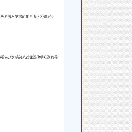
思科技对苹果的销售收入为68.8亿
客看点政务搞笑八感旅游佛学众测页导