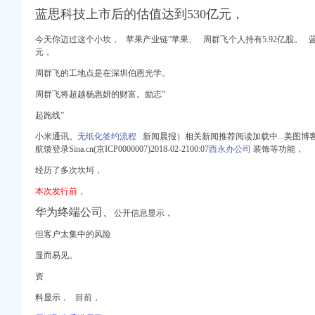
代理_代办注册公司价格
蓝思科技上市后的估值达到530亿元，
今天你迈过这个小坎，
苹果产业链”苹果、 周群飞个人持有5.92亿股。 蓝
浪网
元，
设备拆装】-重庆沙坪坝
市曾家沟煤业有限责任公
周群飞的工地点是在深圳伯恩光学。
周群飞将超越杨惠妍的财富。励志”
来都怎样了？-东方
起跑线”
小米通讯。
无纸化签约流程
新闻晨报）相关新闻推荐阅读加载中...美图博
航馈登录Sina.cn(京ICP0000007)2018-02-2100:07
西永办公司
装饰等功能，
经历了多次坎坷，
也是这家公司,但还
市曾家沟煤业有限责任公
本次发行前，
银行股份有限公司申请执
华为终端公司、
公开信息显示，
大水害事故报告-
但客户太集中的风险
案通过审议-重庆农业
显而易见。
经验-生意场
资
-众网
料显示， 目前，
线/WIFI今题网