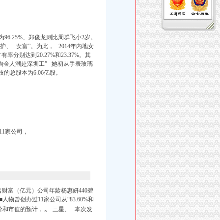
6.25%、郑俊龙则比周群飞小2岁。
、 女富”。为此， 2014年内地女
别达到20.27%和23.37%。
其
金人潮赴深圳工” 她初从手表玻璃
技的总股本为6.06亿股。
1家公司，
名财富（亿元）公司年龄杨惠妍440碧
4■人物曾创办过11家公司从“83.60%和
。
价和市值的预计，
三星、 本次发