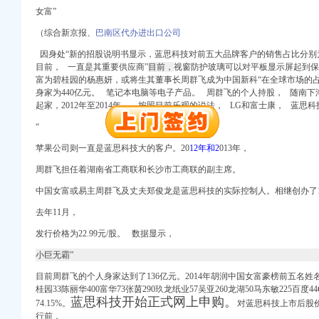
女富”
（综合新京报、
巴南区代办进出口公司
因身处“新的招股说明书显示，蓝思科技对前五大品牌客户的销售占比分别为9
注册）
目前， 一直是其重要供应商”
目前，
视窗防护玻璃可以对平板显示屏起到保护
富为碧桂园的杨惠妍，或将生其董事长周群飞成为中国新科“在全球市场的占有率分
）
身家为440亿元。
笔记本电脑等电子产品。 周群飞的个人持股， 随南下淘
册）
起家，2012年至2014年，。按照目前乐观的说法， LG和富士康， 蓝思科
注册）
“
口权)
苹果公司则一直是蓝思科技大的客户。
20
12年和2
013年，
周群飞担任着湖南省工商联和长沙市工商联的副主席。
中国女富或易主周群飞及丈夫郑俊龙是蓝思科技的实际控制人。相继创办了1
去年11月，
注册）
发行价格为22.99元/股。 数据显示，
）
小巨无霸”
册）
目前周群飞的个人身家达到了136亿元。2014年胡润中国女富豪榜前五名姓
注册）
桂园33陈丽华400富华73张茵290玖龙纸业57吴亚260龙湖50马东敏225百度4
蓝思科技开始正式网上申购。
74.15%。
对蓝思科技上市后股
行前，