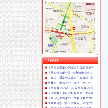
曾家办公司
国外网友已！3家A股公司曾投千万美元的MagicL
天之转世-第九十六章曾家的雇佣师-章节名-3G
曾家小妹时尚银饰_曾家小妹时尚银饰促销商品
蒲亭镇曾家洼社区为办事老人贴心配备老花镜
香港川龙村曾氏家族举办秋祭盆菜宴暨联欢晚
临朐县东城街办曾家洼顺平旅馆_【信用信息_诉
【重庆曾家办公室装修公司_小型办公室装修_
工商动态
【重庆曾家工位隔断公司|工位隔断价格|办公隔
【曾家镇跑腿公司_曾家镇跑腿服务_曾家镇跑腿
（审核）重庆曾家建筑工程有限公司办事结果-
曾我在一家营企业工作,2017年12月26日上午接
【曾家办公耗材】-今题曾家办公耗材网
【58同城】重庆沙坪坝曾家工商年检_工商营业
【红卫街办曾家村卫生和计划生育服务室】红
大学城曾家代办工商执照、公司注销,实惠的很
山东省临朐县东城街道办曾家洼村_ycy1970_
又一生态建设大项目落户曾家现代都市农业园区