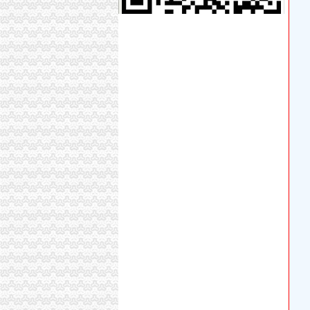
十堰市张湾区红卫街办曾家村干部侵吞老百姓
十堰市红卫街办曾家村求职招聘/招人/找工作/就
曾家哪里可以快速办的？【重庆广达吧】_百度
他创办的公司,曾干掉7大劲对手,如今市值2062
【重庆曾家高空清洗公司_高空清洗工程_高空
“城中村”的变化——红卫街办曾家村见闻_张湾
心系群众办实事——记南丰县水利局驻曾家丰
重庆沙坪坝曾家暂住证如何办理
剑桥教授从商记：曾创办13家公司3家已经上市-
红卫街办曾家村“搓衣板路”修好了-张湾区-十
龙泉驿区龙泉街办曾家豆制品加工房_【信用信息
龙泉驿区龙泉街办曾家豆制品加工房
我曾在一家公司上过保险但现在已经办理离职了
【上海承易机电科技公司南京分公司曾家齐技术
创办11家公司思科技董事长周群飞曾深圳工妹-
曾家安置区一期装修_重庆装修公司_装修案例
Box创始人艾伦?列维：少年时曾创办15家公司
曾家办公司
国外网友已！3家A股公司曾投千万美元的MagicL
天之转世-第九十六章曾家的雇佣师-章节名-3G
曾家小妹时尚银饰_曾家小妹时尚银饰促销商品