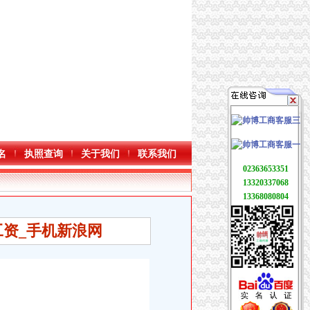
名
执照查询
关于我们
联系我们
02363653351
13320337068
13368080804
工资_手机新浪网