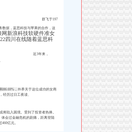
群飞于197
财务数据，
蓝思科技与苹果的合作，
这
浪网新浪科技软硬件准女
12:22四川在线随着蓝思科
近3年来，
”
%和86.69%，
外界关于这位成功的女商
，经历过日工夜读、
技或将陷入困境。受到了投资者热捧。
。体会过金融危机的剧痛，距离登陆
460亿元。